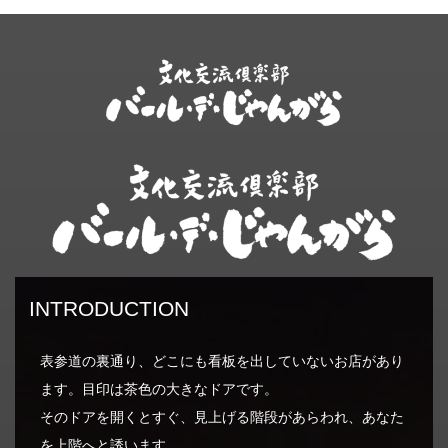
コ
ナ
ン
ビ
テ
ゲ
ン
ー
ツ
シ
へ
ョ
ス
ン
キ
に
ッ
移
プ
動
INTRODUCTION
表参道の裏通り、どこにも看板を出していないお店があり
ます。目印は茶色の大きなドアです。
そのドアを開くとすぐ、見上げる階段があらわれ、あなた
を上階へと誘います。