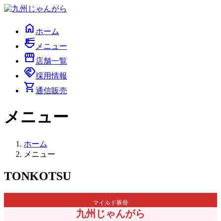
コ
ナ
ン
ビ
home
テ
ゲ
ホーム
ン
ー
ramen_dining
メニュー
ツ
シ
storefront
へ
ョ
店舗一覧
handshake
ス
ン
採用情報
キ
に
shopping_cart
通信販売
ッ
移
プ
動
メニュー
ホーム
メニュー
TONKOTSU
マイルド豚骨
九州じゃんがら