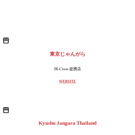
storefront
東京じゃんがら
JR-Cross 提携店
WEBSITE
storefront
Kyushu Jangara Thailand