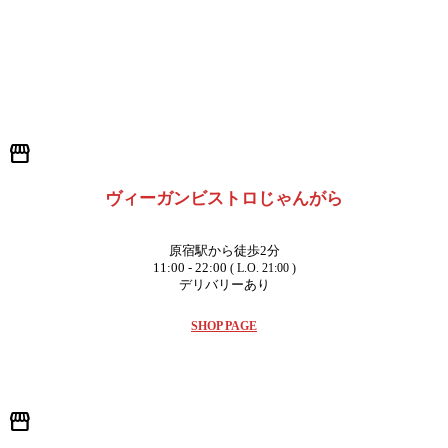
storefront
ヴィーガンビストロじゃんがら
原宿駅から徒歩2分
11:00 - 22:00
( L.O. 21:00 )
デリバリーあり
SHOP PAGE
storefront