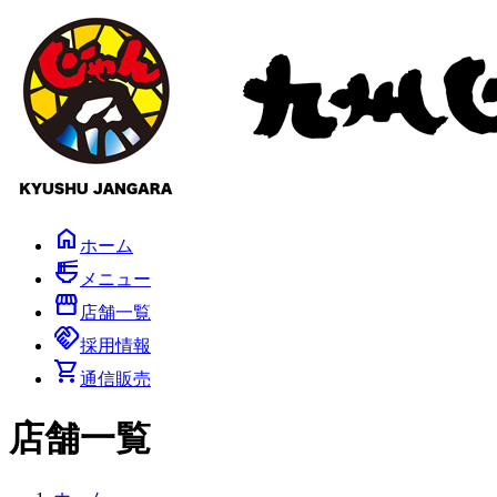
コ
ナ
ン
ビ
テ
ゲ
ン
ー
ツ
シ
へ
ョ
ス
ン
キ
に
ッ
移
プ
動
home
ホーム
ramen_dining
メニュー
storefront
店舗一覧
handshake
採用情報
shopping_cart
通信販売
店舗一覧