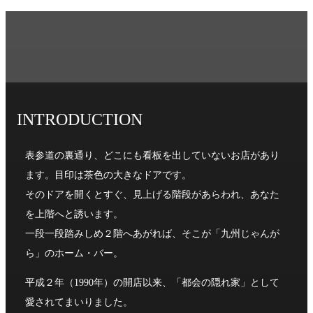
コ
ナ
ン
ビ
テ
ゲ
ン
ー
ツ
シ
へ
ョ
ス
ン
INTRODUCTION
キ
に
ッ
移
プ
動
表参道の裏通り、どこにも看板を出していないお店があり
ます。目印は茶色の大きなドアです。
そのドアを開くとすぐ、見上げる階段があらわれ、あなた
を上階へと誘います。
一段一段踏みしめ２階へあがれば、そこが「九州じゃんが
ら」のホーム・バー。
平成２年（1990年）の開店以来、「都会の隠れ家」として
愛されてまいりました。