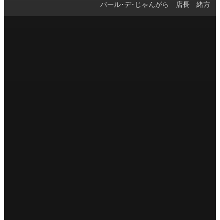
バール･デ･じゃんがら 店長 緒方