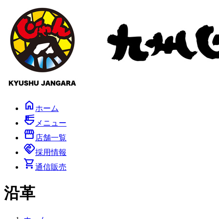
コ
ナ
ン
ビ
テ
ゲ
ン
ー
ツ
シ
へ
ョ
ス
ン
キ
に
ッ
移
プ
動
home
ホーム
ramen_dining
メニュー
storefront
店舗一覧
handshake
採用情報
shopping_cart
通信販売
沿革