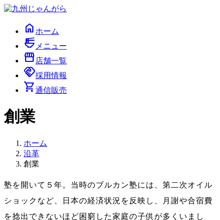
コ
ナ
ン
ビ
home
テ
ゲ
ホーム
ン
ー
ramen_dining
メニュー
ツ
シ
storefront
へ
ョ
店舗一覧
handshake
ス
ン
採用情報
キ
に
shopping_cart
通信販売
ッ
移
プ
動
創業
ホーム
沿革
創業
塾を開いて５年。当時のブルカン塾には、第二次オイル
ショックなど、日本の経済状況を反映し、月謝や合宿費
を捻出できないほど困窮した家庭の子供が多くいまし