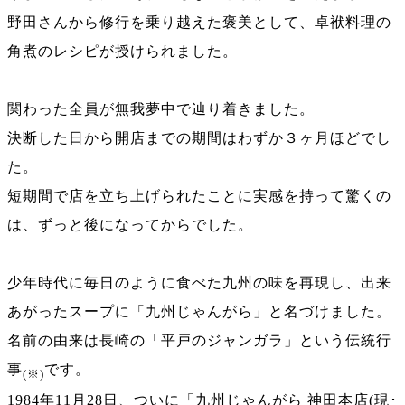
野田さんから修行を乗り越えた褒美として、卓袱料理の
角煮のレシピが授けられました。
関わった全員が無我夢中で辿り着きました。
決断した日から開店までの期間はわずか３ヶ月ほどでし
た。
短期間で店を立ち上げられたことに実感を持って驚くの
は、ずっと後になってからでした。
少年時代に毎日のように食べた九州の味を再現し、出来
あがったスープに「九州じゃんがら」と名づけました。
名前の由来は長崎の「平戸のジャンガラ」という伝統行
事
です。
(※)
1984年11月28日、ついに「九州じゃんがら 神田本店(現･