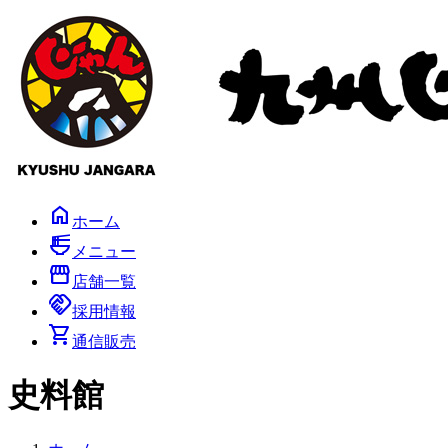
コ
ナ
ン
ビ
テ
ゲ
ン
ー
ツ
シ
へ
ョ
ス
ン
キ
に
ッ
移
プ
動
home
ホーム
ramen_dining
メニュー
storefront
店舗一覧
handshake
採用情報
shopping_cart
通信販売
史料館