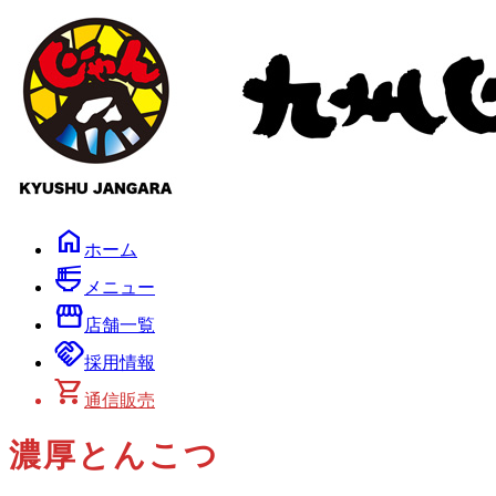
コ
ナ
ン
ビ
テ
ゲ
ン
ー
ツ
シ
へ
ョ
ス
ン
キ
に
ッ
移
プ
動
home
ホーム
ramen_dining
メニュー
storefront
店舗一覧
handshake
採用情報
shopping_cart
通信販売
濃厚とんこつ