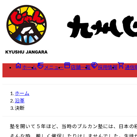
コ
ナ
ン
ビ
テ
ゲ
ン
ー
ツ
シ
へ
ョ
ス
ン
キ
に
home
ramen_dining
storefront
handshake
shopping_cart
ッ
移
ホーム
メニュー
店舗一覧
採用情報
通信
プ
動
ホーム
沿革
決断
塾を開いて５年ほど、当時のブルカン塾には、日本の
そんな時、厳しく催促したりはしませんでした。生徒