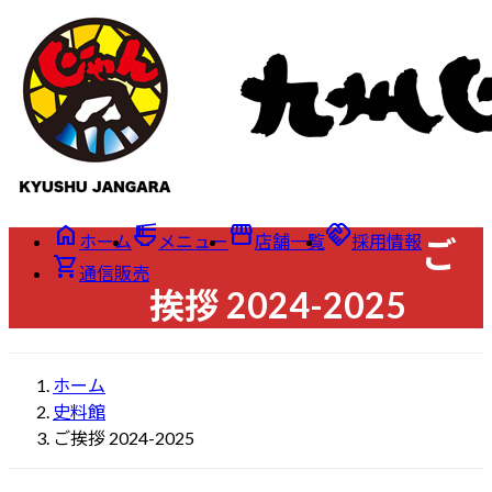
コ
ナ
ン
ビ
テ
ゲ
ン
ー
ツ
シ
へ
ョ
ス
ン
キ
に
home
ramen_dining
storefront
handshake
ッ
移
ホーム
メニュー
店舗一覧
採用情報
ご
プ
動
shopping_cart
通信販売
挨拶 2024-2025
ホーム
史料館
ご挨拶 2024-2025