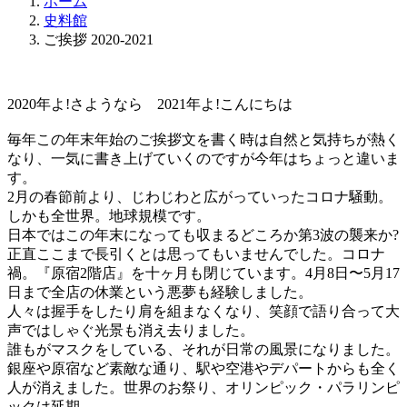
ホーム
史料館
ご挨拶 2020-2021
2020年よ!さようなら 2021年よ!こんにちは
毎年この年末年始のご挨拶文を書く時は自然と気持ちが熱く
なり、一気に書き上げていくのですが今年はちょっと違いま
す。
2月の春節前より、じわじわと広がっていったコロナ騒動。
しかも全世界。地球規模です。
日本ではこの年末になっても収まるどころか第3波の襲来か?
正直ここまで長引くとは思ってもいませんでした。コロナ
禍。『原宿2階店』を十ヶ月も閉じています。4月8日〜5月17
日まで全店の休業という悪夢も経験しました。
人々は握手をしたり肩を組まなくなり、笑顔で語り合って大
声ではしゃぐ光景も消え去りました。
誰もがマスクをしている、それが日常の風景になりました。
銀座や原宿など素敵な通り、駅や空港やデパートからも全く
人が消えました。世界のお祭り、オリンピック・パラリンピ
ックは延期。