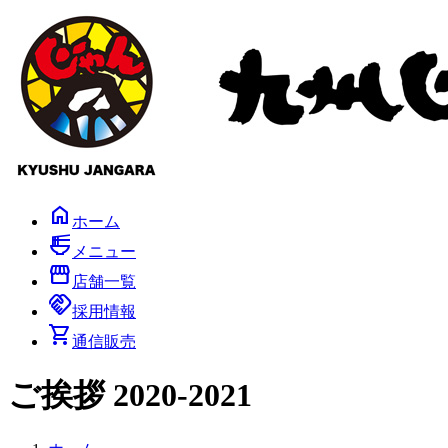
コ
ナ
ン
ビ
テ
ゲ
ン
ー
ツ
シ
へ
ョ
ス
ン
キ
に
ッ
移
プ
動
home
ホーム
ramen_dining
メニュー
storefront
店舗一覧
handshake
採用情報
shopping_cart
通信販売
ご挨拶 2020-2021