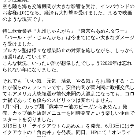
空も陸も海も交通機関が大きな影響を受け、インバウンドの
お客様は0になる。経済も大打撃を受けました。まるで映画
のような現実です。
特に飲食業界『九州じゃんがら』『東京らあめんタワー』
『バール・デ・じゃんがら』は今までにない大きなダメージ
を受けました。
ブルカン塾は様々な感染防止の対策を施しながら、しっかり
頑張りぬいています。
こんな状況、いったい誰が想像したでしょう?2020年は忘れ
られない年になりました。
それでも「いい気 元気 活気 やる気」をお届けする・こ
れが僕らのミッションです。安倍内閣が菅内閣に政権交代し
てもアメリカ大統領選が前代未聞の大混乱になっても、コロ
ナ禍であっても僕らのスピリッツは変わりません。
1月13日、カップ麺「熊本マー油のビーガンらあめん」発
売。カップ麺と店舗メニューを同時発売という楽しい企画で
スタートを切りました。
3月9日より「テイクアウトらあめん」を発売。6月3日にはテ
イクアウトの「角肉丼」を発表。同日、HPにて「オンライ