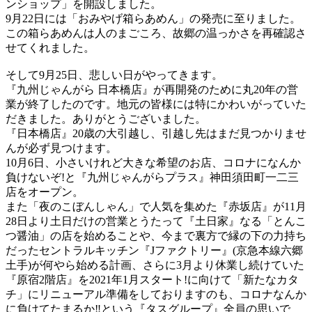
ンショップ」を開設しました。
9月22日には「おみやげ箱らあめん」の発売に至りました。
この箱らあめんは人のまごころ、故郷の温っかさを再確認さ
せてくれました。
そして9月25日、悲しい日がやってきます。
『九州じゃんがら 日本橋店』が再開発のために丸20年の営
業が終了したのです。地元の皆様には特にかわいがっていた
だきました。ありがとうございました。
『日本橋店』20歳の大引越し、引越し先はまだ見つかりませ
んが必ず見つけます。
10月6日、小さいけれど大きな希望のお店、コロナになんか
負けないぞ!と『九州じゃんがらプラス』神田須田町一二三
店をオープン。
また「夜のこぼんしゃん」で人気を集めた『赤坂店』が11月
28日より土日だけの営業とうたって『土日家』なる「とんこ
つ醤油」の店を始めることや、今まで裏方で縁の下の力持ち
だったセントラルキッチン『Jファクトリー』(京急本線六郷
土手)が何やら始める計画、さらに3月より休業し続けていた
『原宿2階店』を2021年1月スタート!に向けて「新たなカタ
チ」にリニューアル準備をしておりますのも、コロナなんか
に負けてたまるか‼︎という『タスグループ』全員の思いで