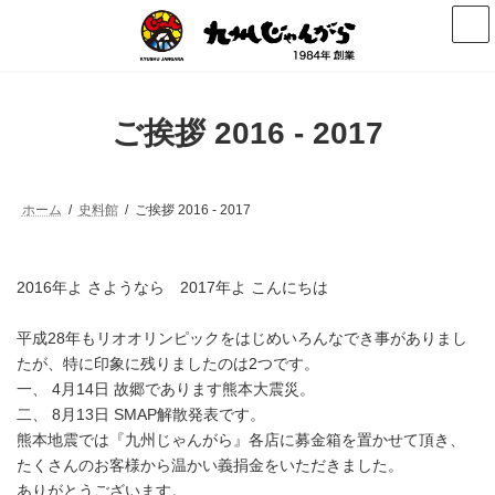
コ
ナ
ン
ビ
テ
ゲ
ン
ー
ツ
シ
へ
ョ
ご挨拶 2016 - 2017
ス
ン
キ
に
ッ
移
プ
動
ホーム
史料館
ご挨拶 2016 - 2017
2016年よ さようなら 2017年よ こんにちは
平成28年もリオオリンピックをはじめいろんなでき事がありまし
たが、特に印象に残りましたのは2つです。
一、 4月14日 故郷であります熊本大震災。
二、 8月13日 SMAP解散発表です。
熊本地震では『九州じゃんがら』各店に募金箱を置かせて頂き、
たくさんのお客様から温かい義捐金をいただきました。
ありがとうございます。