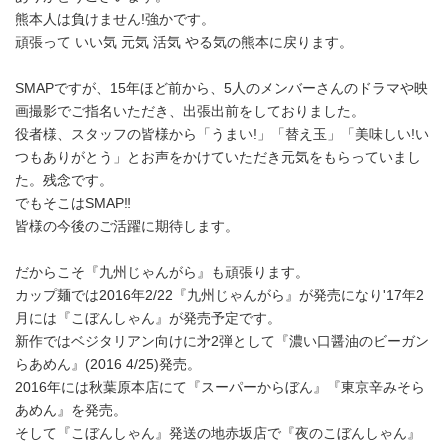
熊本人は負けません!強かです。
頑張って いい気 元気 活気 やる気の熊本に戻ります。
SMAPですが、15年ほど前から、5人のメンバーさんのドラマや映
画撮影でご指名いただき、出張出前をしておりました。
役者様、スタッフの皆様から「うまい!」「替え玉」「美味しい!い
つもありがとう」とお声をかけていただき元気をもらっていまし
た。残念です。
でもそこはSMAP‼︎
皆様の今後のご活躍に期待します。
だからこそ『九州じゃんがら』も頑張ります。
カップ麺では2016年2/22『九州じゃんがら』が発売になり'17年2
月には『こぼんしゃん』が発売予定です。
新作ではベジタリアン向けに㐧2弾として『濃い口醤油のビーガン
らあめん』(2016 4/25)発売。
2016年には秋葉原本店にて『スーパーからぼん』『東京辛みそら
あめん』を発売。
そして『こぼんしゃん』発送の地赤坂店で『夜のこぼんしゃん』