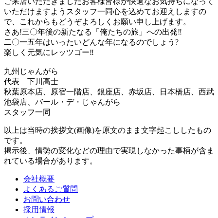
ご来店いただきましたお客様皆様が快適なお気持ちになって
いただけますようスタッフ一同心を込めてお迎えしますの
で、これからもどうぞよろしくお願い申し上げます。
さあ!三〇年後の新たなる「俺たちの旅」への出発‼︎
二〇一五年はいったいどんな年になるのでしょう?
楽しく元気にレッツゴー‼︎
九州じゃんがら
代表 下川高士
秋葉原本店、原宿一階店、銀座店、赤坂店、日本橋店、西武
池袋店、バール・デ・じゃんがら
スタッフ一同
以上は当時の挨拶文(画像)を原文のまま文字起こししたもの
です。
掲示後、情勢の変化などの理由で実現しなかった事柄が含ま
れている場合があります。
会社概要
よくあるご質問
お問い合わせ
採用情報