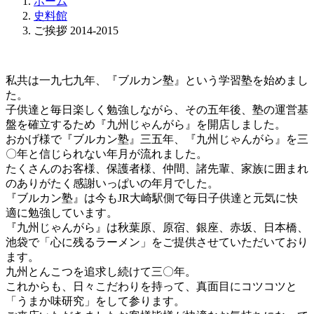
ホーム
史料館
ご挨拶 2014-2015
私共は一九七九年、『ブルカン塾』という学習塾を始めまし
た。
子供達と毎日楽しく勉強しながら、その五年後、塾の運営基
盤を確立するため『九州じゃんがら』を開店しました。
おかげ様で『ブルカン塾』三五年、『九州じゃんがら』を三
〇年と信じられない年月が流れました。
たくさんのお客様、保護者様、仲間、諸先輩、家族に囲まれ
のありがたく感謝いっぱいの年月でした。
『ブルカン塾』は今もJR大崎駅側で毎日子供達と元気に快
適に勉強しています。
『九州じゃんがら』は秋葉原、原宿、銀座、赤坂、日本橋、
池袋で「心に残るラーメン」をご提供させていただいており
ます。
九州とんこつを追求し続けて三〇年。
これからも、日々こだわりを持って、真面目にコツコツと
「うまか味研究」をして参ります。