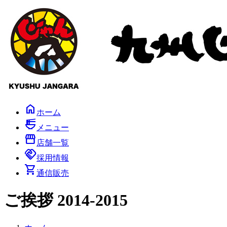
コ
ナ
ン
ビ
テ
ゲ
ン
ー
ツ
シ
へ
ョ
ス
ン
キ
に
ッ
移
プ
動
home
ホーム
ramen_dining
メニュー
storefront
店舗一覧
handshake
採用情報
shopping_cart
通信販売
ご挨拶 2014-2015