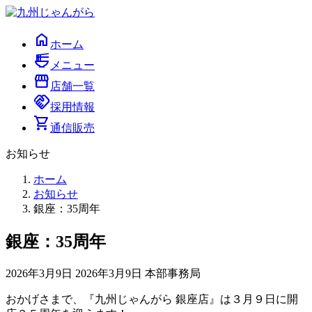
コ
ナ
ン
ビ
home
テ
ゲ
ホーム
ン
ー
ramen_dining
メニュー
ツ
シ
storefront
へ
ョ
店舗一覧
handshake
ス
ン
採用情報
キ
に
shopping_cart
通信販売
ッ
移
プ
動
お知らせ
ホーム
お知らせ
銀座：35周年
銀座：35周年
最
2026年3月9日
2026年3月9日
本部事務局
終
おかげさまで、『九州じゃんがら 銀座店』は３月９日に開
更