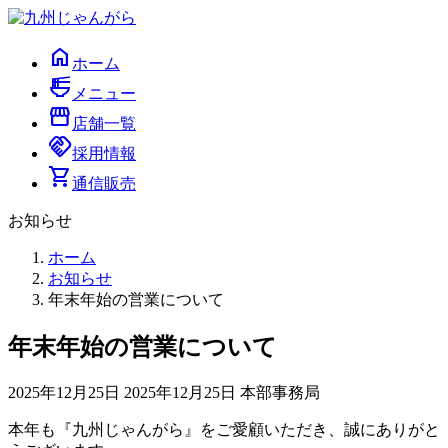
コ
ナ
ン
ビ
home
テ
ゲ
ホーム
ン
ー
ramen_dining
メニュー
ツ
シ
storefront
へ
ョ
店舗一覧
handshake
ス
ン
採用情報
キ
に
shopping_cart
通信販売
ッ
移
プ
動
お知らせ
ホーム
お知らせ
年末年始の営業について
年末年始の営業について
最
2025年12月25日
2025年12月25日
本部事務局
終
本年も『九州じゃんがら』をご愛顧いただき、誠にありがと
更