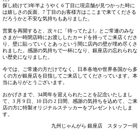
探し続けて3年半ようやく 6 丁目に現店舗が見つかった時に
は嬉しさの反面、7 丁目のお客様方はここまで来てくださる
だろうかと不安な気持ちもありました。
営業を再開すると、次々に「待ってたよ!」とご常連のみな
さまが一時閉店時にお渡ししたカードを持ってご来店くださ
り、壁に貼っていくとあっという間に店内の壁が埋め尽くさ
れました。感謝の気持ちで一杯になり、銀座店の忘れられな
い歴史になりました。
今では、ご常連の方だけでなく、日本各地や世界各国から多
くの方が銀座店を目指してご来店してくださっています。本
当にありがとうございます。
おかげさまで、34周年を迎えられたことを記念いたしまし
て、3 月 9 日、10 日の 2 日間、感謝の気持ちを込めて、ご来
店の方に特製オリジナルステッカーをプレゼントいたしま
す。
九州じゃんがら 銀座店 スタッフ一同