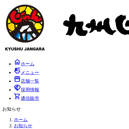
コ
ナ
ン
ビ
テ
ゲ
ン
ー
ツ
シ
へ
ョ
ス
ン
キ
に
ッ
移
プ
動
home
ホーム
ramen_dining
メニュー
storefront
店舗一覧
handshake
採用情報
shopping_cart
通信販売
お知らせ
ホーム
お知らせ