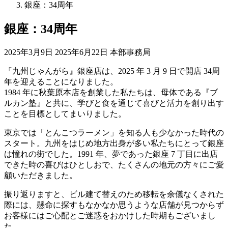
銀座：34周年
銀座：34周年
最
2025年3月9日
2025年6月22日
本部事務局
終
『九州じゃんがら』銀座店は、2025 年 3 月 9 日で開店 34周
更
年を迎えることになりました。
新
1984 年に秋葉原本店を創業した私たちは、母体である『ブ
日
ルカン塾』と共に、学びと食を通じて喜びと活力を創り出す
時
ことを目標としてまいりました。
:
東京では「とんこつラーメン」を知る人も少なかった時代の
スタート。九州をはじめ地方出身が多い私たちにとって銀座
は憧れの街でした。1991 年、夢であった銀座 7 丁目に出店
できた時の喜びはひとしおで、たくさんの地元の方々にご愛
顧いただきました。
振り返りますと、ビル建て替えのため移転を余儀なくされた
際には、懸命に探すもなかなか思うような店舗が見つからず
お客様にはご心配とご迷惑をおかけした時期もございまし
た。