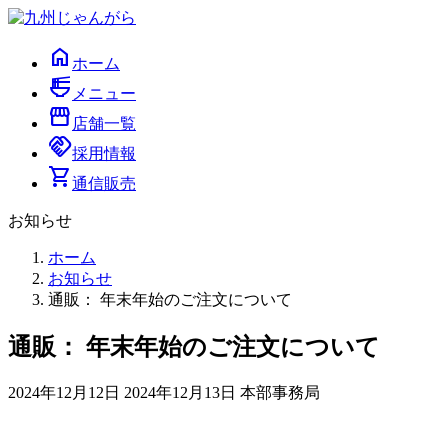
コ
ナ
ン
ビ
home
テ
ゲ
ホーム
ン
ー
ramen_dining
メニュー
ツ
シ
storefront
へ
ョ
店舗一覧
handshake
ス
ン
採用情報
キ
に
shopping_cart
通信販売
ッ
移
プ
動
お知らせ
ホーム
お知らせ
通販： 年末年始のご注文について
通販： 年末年始のご注文について
最
2024年12月12日
2024年12月13日
本部事務局
終
更