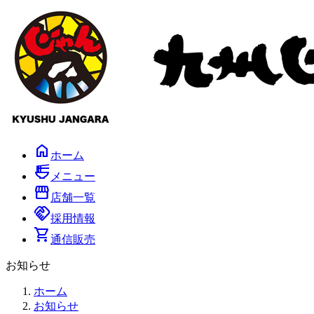
コ
ナ
ン
ビ
テ
ゲ
ン
ー
ツ
シ
へ
ョ
ス
ン
キ
に
ッ
移
プ
動
home
ホーム
ramen_dining
メニュー
storefront
店舗一覧
handshake
採用情報
shopping_cart
通信販売
お知らせ
ホーム
お知らせ