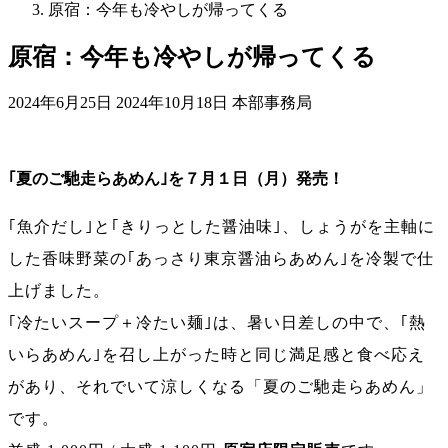
原宿：今年も冷やしが帰ってくる
原宿：今年も冷やしが帰ってくる
最
2024年6月25日
2024年10月18日
本部事務局
終
更
新
｢夏のご馳走らあめん｣を７月１日（月）発売！
日
時
:
｢魚介だし｣と｢きりっとした醤油味｣、しょうがを主軸に
した香味野菜の｢あっさり東京醤油らあめん｣を冷製で仕
上げました。
｢冷たいスープ＋冷たい麺｣は、暑い日差しの中で、｢熱
いらあめん｣を召し上がった時と同じ満足感と食べ応え
があり、それでいて涼しくなる「夏のご馳走らあめん」
です。