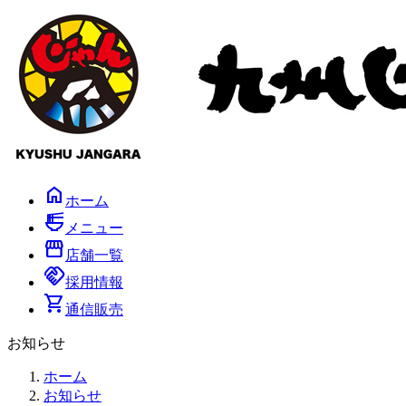
コ
ナ
ン
ビ
テ
ゲ
ン
ー
ツ
シ
へ
ョ
ス
ン
キ
に
ッ
移
プ
動
home
ホーム
ramen_dining
メニュー
storefront
店舗一覧
handshake
採用情報
shopping_cart
通信販売
お知らせ
ホーム
お知らせ