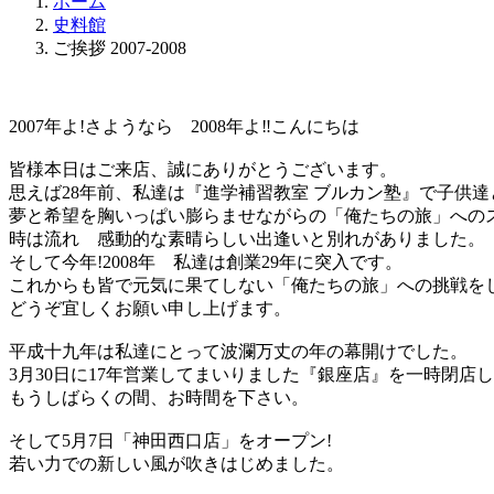
ホーム
史料館
ご挨拶 2007-2008
2007年よ!さようなら 2008年よ‼︎こんにちは
皆様本日はご来店、誠にありがとうございます。
思えば28年前、私達は『進学補習教室 ブルカン塾』で子供
夢と希望を胸いっぱい膨らませながらの「俺たちの旅」への
時は流れ 感動的な素晴らしい出逢いと別れがありました。
そして今年!2008年 私達は創業29年に突入です。
これからも皆で元気に果てしない「俺たちの旅」への挑戦を
どうぞ宜しくお願い申し上げます。
平成十九年は私達にとって波瀾万丈の年の幕開けでした。
3月30日に17年営業してまいりました『銀座店』を一時閉
もうしばらくの間、お時間を下さい。
そして5月7日「神田西口店」をオープン!
若い力での新しい風が吹きはじめました。