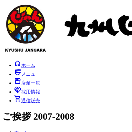
コ
ナ
ン
ビ
テ
ゲ
ン
ー
ツ
シ
へ
ョ
ス
ン
キ
に
ッ
移
プ
動
home
ホーム
ramen_dining
メニュー
storefront
店舗一覧
handshake
採用情報
shopping_cart
通信販売
ご挨拶 2007-2008