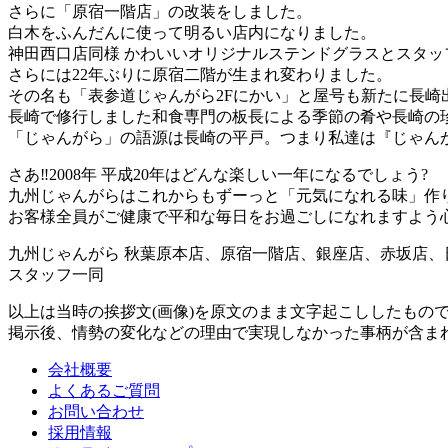
さらに「原宿一階店」の改装をしました。
白木をふんだんに使って明るい店内になりました。
神田西口店同様 かわいいオリジナルステンドグラスとスタ
さらには22年ぶりに原宿二階が生まれ変わりました。
その名も「表参道じゃんがら2Fにかい」と屋号も新たに長崎
長崎で修行しました和食専門の板長による季節の肴や長崎の
「じゃんがら」の語源は長崎の平戸。つまり私達は『じゃんが
さあ‼︎2008年 平成20年はどんな楽しい一年になるでしょう?
九州じゃんがらはこれからもずーっと「元気になれる味」作
お客様全員がご健康で平和な毎日をお過ごしになれますよう
九州じゃんがら 秋葉原本店、原宿一階店、銀座店、赤坂店、
スタッフ一同
以上は当時の挨拶文(画像)を原文のまま文字起こししたもの
掲示後、情勢の変化などの理由で実現しなかった事柄が含ま
会社概要
よくあるご質問
お問い合わせ
採用情報